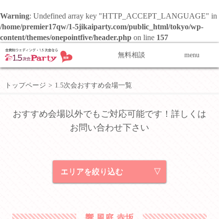
Warning
: Undefined array key "HTTP_ACCEPT_LANGUAGE" in
/home/premier17qw/1-5jikaiparty.com/public_html/tokyo/wp-
content/themes/onepointfive/header.php
on line
157
無料相談
menu
トップページ
>
1.5次会おすすめ会場一覧
おすすめ会場以外でもご対応可能です！詳しくは
お問い合わせ
下さい
エリアを絞り込む
響 風庭 赤坂